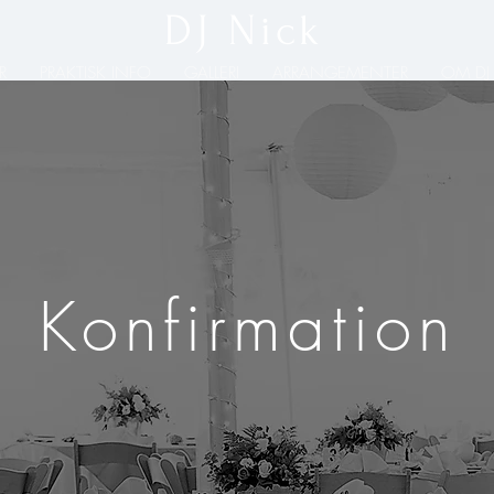
DJ Nick
R
PRAKTISK INFO
GALLERI
ARRANGEMENTER
OM DJ
Konfirmation