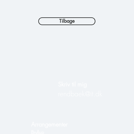
Tilbage
Skriv til mig
rendbaek@it.dk​
Arrangementer
Bryllup